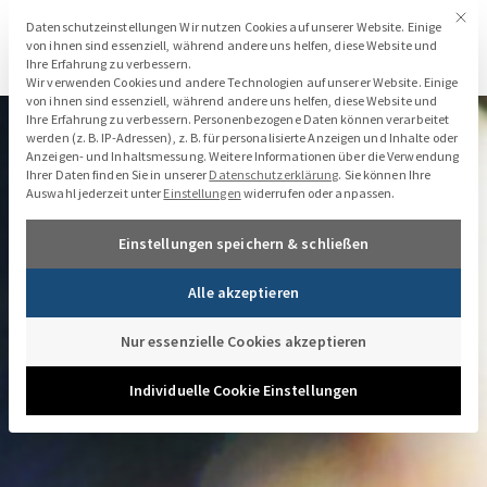
Zum
Mit di
Datenschutzeinstellungen
Datenschutzeinstellungen Wir nutzen Cookies auf unserer Website. Einige
Inhalt
von ihnen sind essenziell, während andere uns helfen, diese Website und
Ihre Erfahrung zu verbessern.
springen
Wir verwenden Cookies und andere Technologien auf unserer Website. Einige
von ihnen sind essenziell, während andere uns helfen, diese Website und
Ihre Erfahrung zu verbessern.
Personenbezogene Daten können verarbeitet
werden (z. B. IP-Adressen), z. B. für personalisierte Anzeigen und Inhalte oder
Anzeigen- und Inhaltsmessung.
Weitere Informationen über die Verwendung
Ihrer Daten finden Sie in unserer
Datenschutzerklärung
.
Sie können Ihre
Auswahl jederzeit unter
Einstellungen
widerrufen oder anpassen.
Einstellungen speichern & schließen
Alle akzeptieren
Nur essenzielle Cookies akzeptieren
Individuelle Cookie Einstellungen